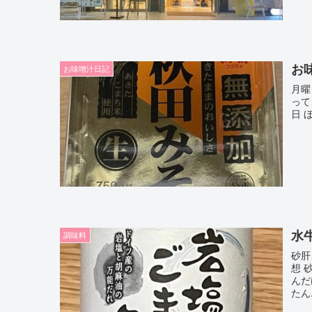
お
お味噌汁日記
月曜
って
日 
水
調味料
砂肝
想 
んだ
たん.