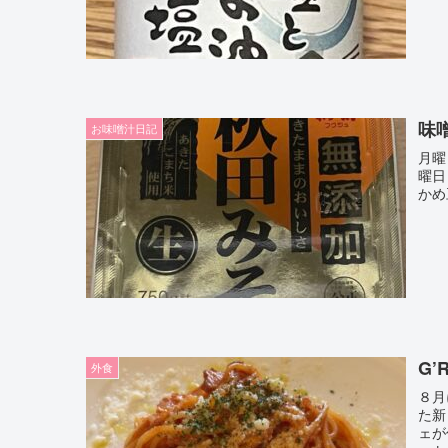
味
お味噌汁日記
月曜
曜日
かめ
G
外食
８月
た新
ェが