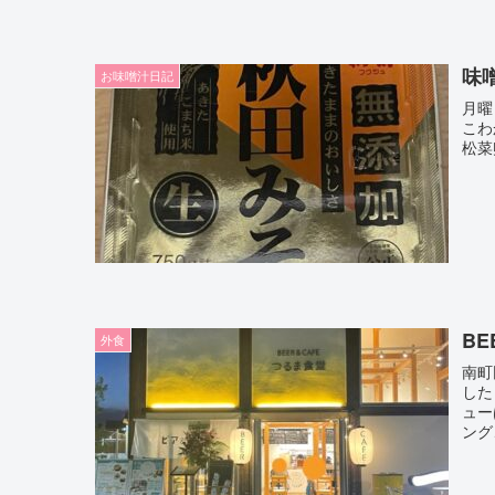
味
お味噌汁日記
月曜
こわ
松菜
BE
外食
南町
した
ュー
ング