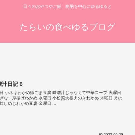
日々のおやつやご飯、晩酌を中心にゆるゆると
たらいの食べゆるブログ
噌汁日記 6
日 小ネギわかめ卵ごま豆腐 味噌汁じゃなくて中華スープ 火曜日
ぎなす厚揚げわかめ 水曜日 小松菜大根えのきわかめ 木曜日 えの
茸しめじわかめ豆腐 金曜日 ...
2022.09.29