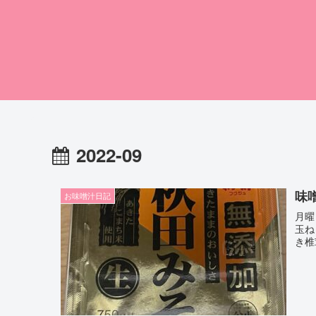
2022-09
味
お味噌汁日記
月曜
玉ね
き椎