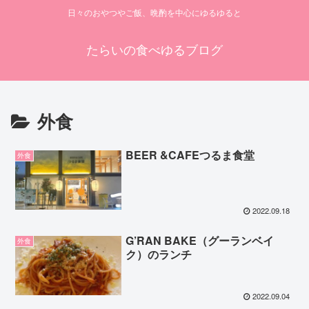
日々のおやつやご飯、晩酌を中心にゆるゆると
たらいの食べゆるブログ
外食
BEER &CAFEつるま食堂
外食
2022.09.18
G’RAN BAKE（グーランベイ
外食
ク）のランチ
2022.09.04