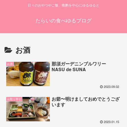
日々のおやつやご飯、晩酌を中心にゆるゆると
たらいの食べゆるブログ
お酒
那須ガーデニンブルワリー
お酒
NASU de SUNA
2023.09.02
お節〜明けましておめでとうござ
お取り寄せ
います
2023.01.15